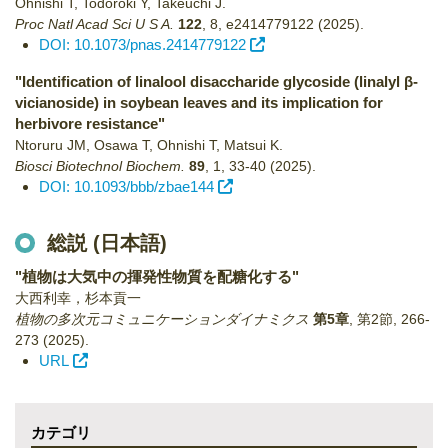
Ohnishi T, Todoroki Y, Takeuchi J.
Proc Natl Acad Sci U S A.
122
,
8
,
e2414779122
(2025)
.
DOI: 10.1073/pnas.2414779122
"Identification of linalool disaccharide glycoside (linalyl β-
vicianoside) in soybean leaves and its implication for
herbivore resistance"
Ntoruru JM, Osawa T, Ohnishi T, Matsui K.
Biosci Biotechnol Biochem.
89
,
1
,
33-40
(2025)
.
DOI: 10.1093/bbb/zbae144
総説 (日本語)
"植物は大気中の揮発性物質を配糖化する"
大西利幸，杉本貢一
植物の多次元コミュニケーションダイナミクス
第5章
,
第2節
,
266-
273
(2025)
.
URL
カテゴリ