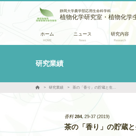
静岡大学農学部応用生命科学科
植物化学研究室・植物化学
ホーム
ニュース
研究内容
HOME
News
Research
研究業績
研究業績
茶の「香り」の貯蔵と生成のメカニズム
香料
284
,
29-37
(2019)
茶の「香り」の貯蔵と