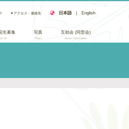
日本語
|
English
ク
アクセス・連絡先
院生募集
写真
五劫会 (同窓会)
oin Us
Photo
Alumni Association