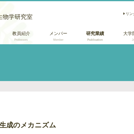
リン
生物学研究室
教員紹介
メンバー
研究業績
大学
Professors
Member
Publication
J
学術論文
総説 (日本語)
口頭・ポスター発
表
生成のメカニズム