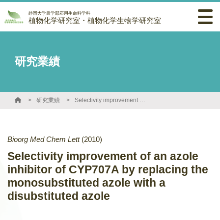
静岡大学農学部応用生命科学科
植物化学研究室・植物化学生物学研究室
研究業績
研究業績
Selectivity improvement of an azole inhibitor of CYP707A by replacing the monosubstituted azole with a disubstituted azole
Bioorg Med Chem Lett
(2010)
Selectivity improvement of an azole
inhibitor of CYP707A by replacing the
monosubstituted azole with a
disubstituted azole