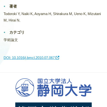
著者
Todoroki Y, Naiki K, Aoyama H, Shirakura M, Ueno K, Mizutani
M, Hirai N.
カテゴリ
学術論文
DOI: 10.1016/j.bmcl.2010.07.067