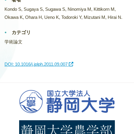
Kondo S, Sugaya S, Sugawa S, Ninomiya M, Kittikorn M,
Okawa K, Ohara H, Ueno K, Todoroki Y, Mizutani M, Hirai N.
カテゴリ
学術論文
DOI: 10.1016/j.jplph.2011.09.007