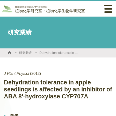
静岡大学農学部応用生命科学科
植物化学研究室・植物化学生物学研究室
研究業績
研究業績
Dehydration tolerance in apple seedlings is affected by an inhibitor of ABA 8'-hydroxylase CYP707A
J Plant Physiol
(2012)
Dehydration tolerance in apple
seedlings is affected by an inhibitor of
ABA 8'-hydroxylase CYP707A
著者