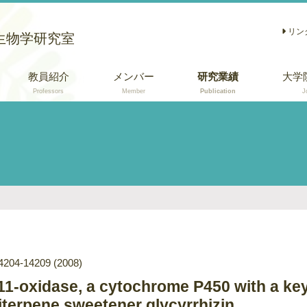
リン
生物学研究室
教員紹介
メンバー
研究業績
大学
Professors
Member
Publication
J
学術論文
総説 (日本語)
口頭・ポスター発
表
4204-14209
(2008)
11-oxidase, a cytochrome P450 with a key 
riterpene sweetener glycyrrhizin