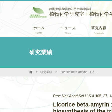
静岡大学農学部応用生命科学科
植物化学研究室・植物化学
ホーム
ニュース
研究内容
HOME
News
Research
研究業績
研究業績
Licorice beta-amyrin 11-oxidase, a cytochrome P450 with a key role in the biosynthesis of the triterpene sweetener glycyrrhizin
Proc Natl Acad Sci U S A
105
,
37
,
1
Licorice beta-amyrin 
biosynthesis of the t