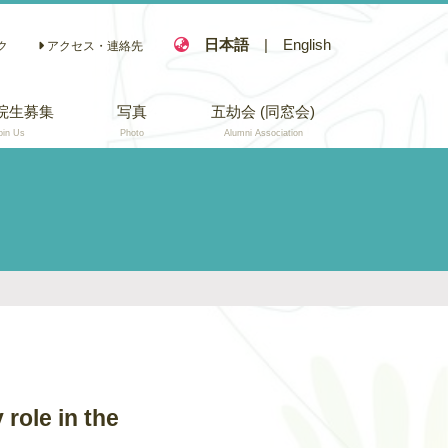
日本語
|
English
ク
アクセス・連絡先
院生募集
写真
五劫会 (同窓会)
oin Us
Photo
Alumni Association
role in the