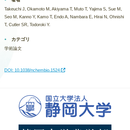
Takeuchi J, Okamoto M, Akiyama T, Muto T, Yajima S, Sue M,
Seo M, Kanno Y, Kamo T, Endo A, Nambara E, Hirai N, Ohnishi
T, Cutler SR, Todoroki Y.
カテゴリ
学術論文
DOI: 10.1038/nchembio.1524