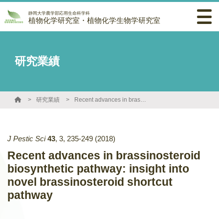
静岡大学農学部応用生命科学科
植物化学研究室・植物化学生物学研究室
研究業績
研究業績
Recent advances in brassinosteroid biosynthetic pathway: insight into novel brassinosteroid shortcut pathway
J Pestic Sci
43
,
3
,
235-249
(2018)
Recent advances in brassinosteroid
biosynthetic pathway: insight into
novel brassinosteroid shortcut
pathway