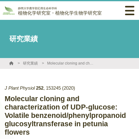
静岡大学農学部応用生命科学科
植物化学研究室・植物化学生物学研究室
研究業績
研究業績
Molecular cloning and characterization of UDP-glucose: Volatile benzenoid/phenylpropanoid glucosyltransferase in petunia flowers
J Plant Physiol
252
,
153245
(2020)
Molecular cloning and
characterization of UDP-glucose:
Volatile benzenoid/phenylpropanoid
glucosyltransferase in petunia
flowers