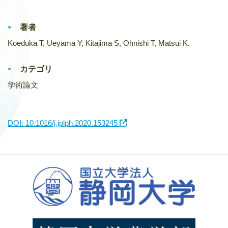
著者
Koeduka T, Ueyama Y, Kitajima S, Ohnishi T, Matsui K.
カテゴリ
学術論文
DOI: 10.1016/j.jplph.2020.153245