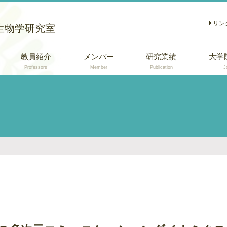
リン
生物学研究室
教員紹介
メンバー
研究業績
大学
Professors
Member
Publication
J
学術論文
総説 (日本語)
口頭・ポスター発
表