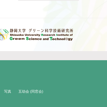
写真
五劫会 (同窓会)