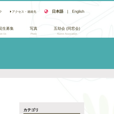
日本語
|
English
ク
アクセス・連絡先
院生募集
写真
五劫会 (同窓会)
oin Us
Photo
Alumni Association
カテゴリ