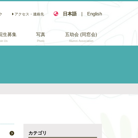
日本語
|
English
ク
アクセス・連絡先
院生募集
写真
五劫会 (同窓会)
oin Us
Photo
Alumni Association
カテゴリ