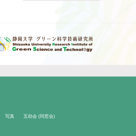
写真
五劫会 (同窓会)