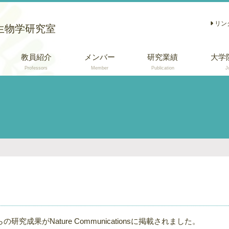
リン
生物学研究室
教員紹介
メンバー
研究業績
大学
Professors
Member
Publication
J
学術論文
総説 (日本語)
口頭・ポスター発
表
の研究成果がNature Communicationsに掲載されました。