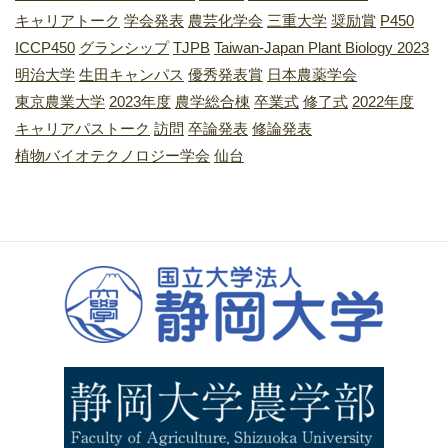
キャリアトーク
学会発表
農芸化学会
三重大学
奨励賞
P450
ICCP450
グランシップ
TJPB
Taiwan-Japan Plant Biology 2023
明治大学
生田キャンパス
優秀発表賞
日本農薬学会
東京農業大学
2023年度
農学総合棟
卒業式
修了式
2022年度
キャリアパストーク
訪問
卒論発表
修論発表
植物バイオテクノロジー学会
仙台