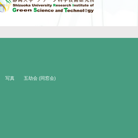
写真
五劫会 (同窓会)