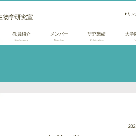
リン
生物学研究室
教員紹介
メンバー
研究業績
大学
Professors
Member
Publication
J
学術論文
総説 (日本語)
口頭・ポスター発
表
202