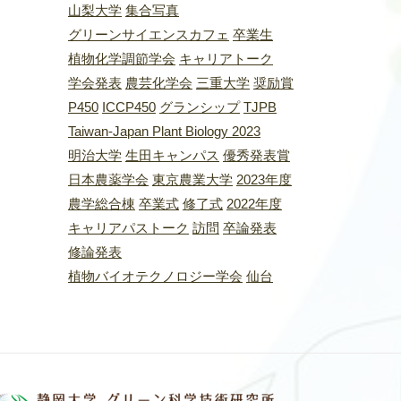
山梨大学
集合写真
グリーンサイエンスカフェ
卒業生
植物化学調節学会
キャリアトーク
学会発表
農芸化学会
三重大学
奨励賞
P450
ICCP450
グランシップ
TJPB
Taiwan-Japan Plant Biology 2023
明治大学
生田キャンパス
優秀発表賞
日本農薬学会
東京農業大学
2023年度
農学総合棟
卒業式
修了式
2022年度
キャリアパストーク
訪問
卒論発表
修論発表
植物バイオテクノロジー学会
仙台