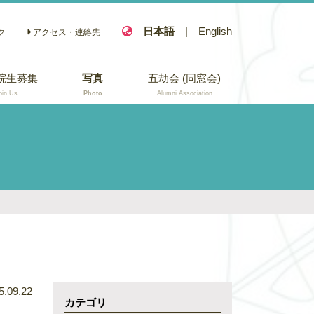
日本語
|
English
ク
アクセス・連絡先
院生募集
写真
五劫会 (同窓会)
oin Us
Photo
Alumni Association
5.09.22
カテゴリ