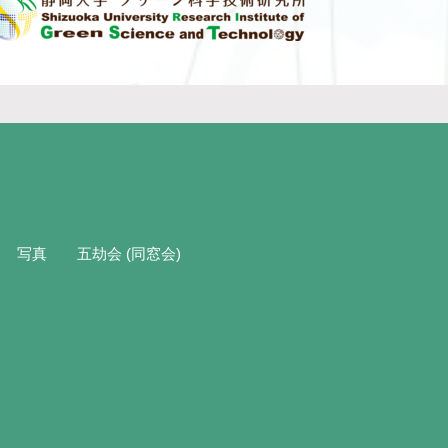
写真
五劫会 (同窓会)