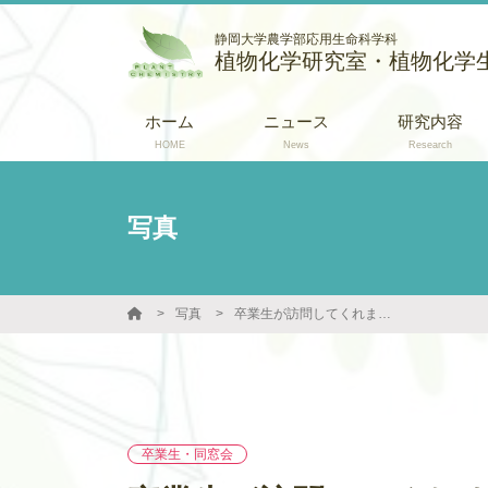
静岡大学農学部応用生命科学科
植物化学研究室・植物化学
ホーム
ニュース
研究内容
HOME
News
Research
写真
写真
卒業生が訪問してくれました (2025年第2弾)
卒業生・同窓会