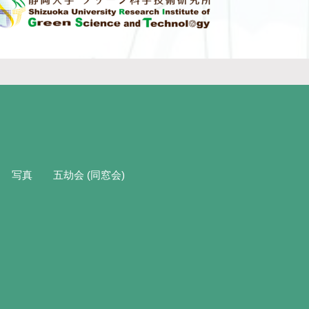
写真
五劫会 (同窓会)