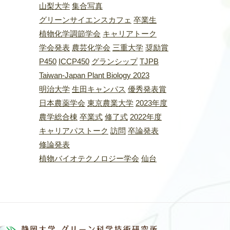
山梨大学
集合写真
グリーンサイエンスカフェ
卒業生
植物化学調節学会
キャリアトーク
学会発表
農芸化学会
三重大学
奨励賞
P450
ICCP450
グランシップ
TJPB
Taiwan-Japan Plant Biology 2023
明治大学
生田キャンパス
優秀発表賞
日本農薬学会
東京農業大学
2023年度
農学総合棟
卒業式
修了式
2022年度
キャリアパストーク
訪問
卒論発表
修論発表
植物バイオテクノロジー学会
仙台