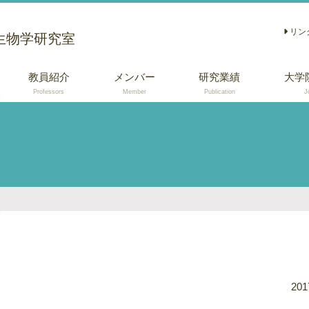
リン
生物学研究室
教員紹介
メンバー
研究業績
大学
Professors
Member
Publication
J
学術論文
総説 (日本語)
口頭・ポスター発
表
201