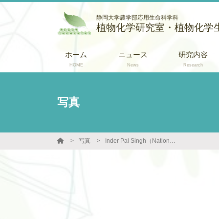
静岡大学農学部応用生命科学科
植物化学研究室・植物化学
ホーム
ニュース
研究内容
HOME
News
Research
写真
写真
Inder Pal Singh（National Institute of Pharmaceutical Education and Research) 教授が訪問してくれました。