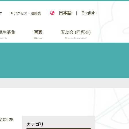
日本語
|
English
ク
アクセス・連絡先
院生募集
写真
五劫会 (同窓会)
oin Us
Photo
Alumni Association
7.02.28
カテゴリ