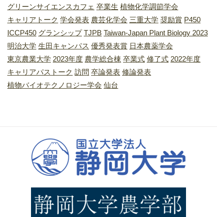
グリーンサイエンスカフェ
卒業生
植物化学調節学会
キャリアトーク
学会発表
農芸化学会
三重大学
奨励賞
P450
ICCP450
グランシップ
TJPB
Taiwan-Japan Plant Biology 2023
明治大学
生田キャンパス
優秀発表賞
日本農薬学会
東京農業大学
2023年度
農学総合棟
卒業式
修了式
2022年度
キャリアパストーク
訪問
卒論発表
修論発表
植物バイオテクノロジー学会
仙台