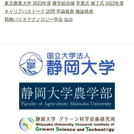
東京農業大学
2023年度
農学総合棟
卒業式
修了式
2022年度
キャリアパストーク
訪問
卒論発表
修論発表
植物バイオテクノロジー学会
仙台