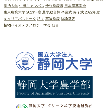
明治大学
生田キャンパス
優秀発表賞
日本農薬学会
東京農業大学
2023年度
農学総合棟
卒業式
修了式
2022年度
キャリアパストーク
訪問
卒論発表
修論発表
植物バイオテクノロジー学会
仙台