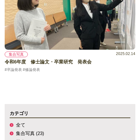
2025.02.14
集合写真
令和6年度 修士論文・卒業研究 発表会
#卒論発表 #修論発表
カテゴリ
全て
集合写真 (23)