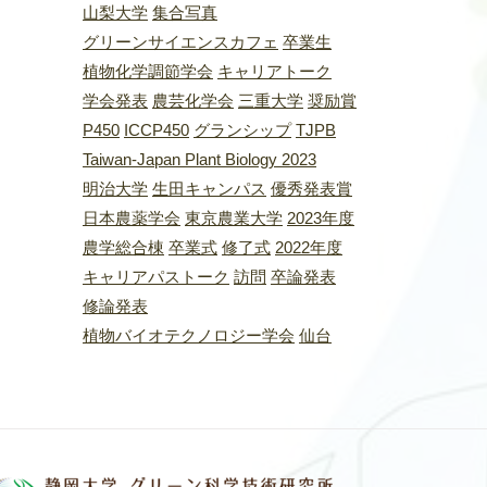
山梨大学
集合写真
グリーンサイエンスカフェ
卒業生
植物化学調節学会
キャリアトーク
学会発表
農芸化学会
三重大学
奨励賞
P450
ICCP450
グランシップ
TJPB
Taiwan-Japan Plant Biology 2023
明治大学
生田キャンパス
優秀発表賞
日本農薬学会
東京農業大学
2023年度
農学総合棟
卒業式
修了式
2022年度
キャリアパストーク
訪問
卒論発表
修論発表
植物バイオテクノロジー学会
仙台