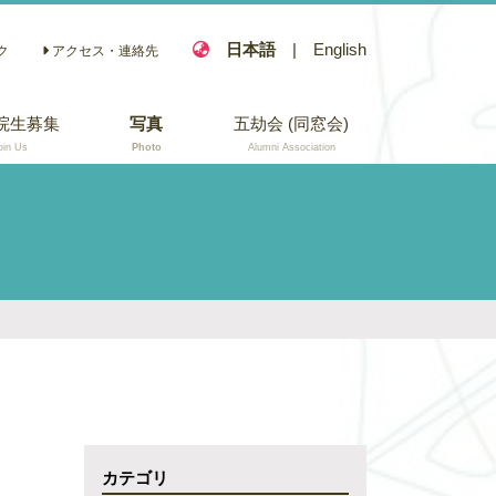
日本語
|
English
ク
アクセス・連絡先
院生募集
写真
五劫会 (同窓会)
oin Us
Photo
Alumni Association
カテゴリ