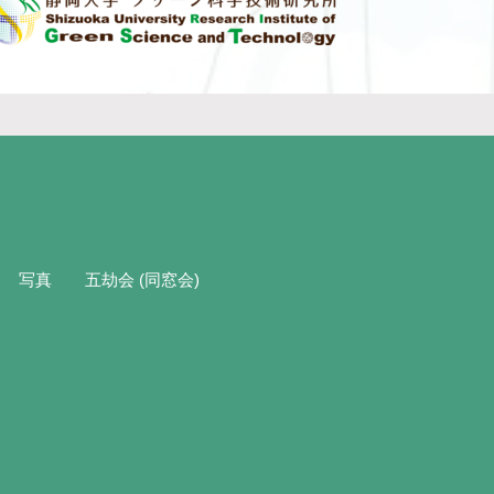
写真
五劫会 (同窓会)