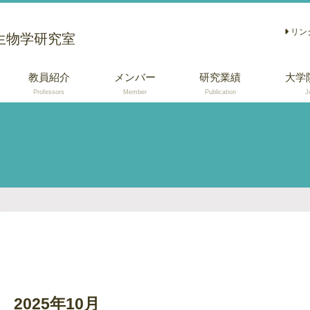
リン
生物学研究室
教員紹介
メンバー
研究業績
大学
Professors
Member
Publication
J
学術論文
総説 (日本語)
口頭・ポスター発
表
2025年10月