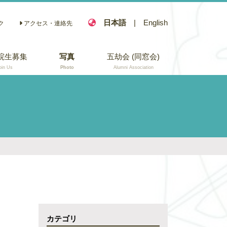
日本語
|
English
ク
アクセス・連絡先
院生募集
写真
五劫会 (同窓会)
oin Us
Photo
Alumni Association
カテゴリ