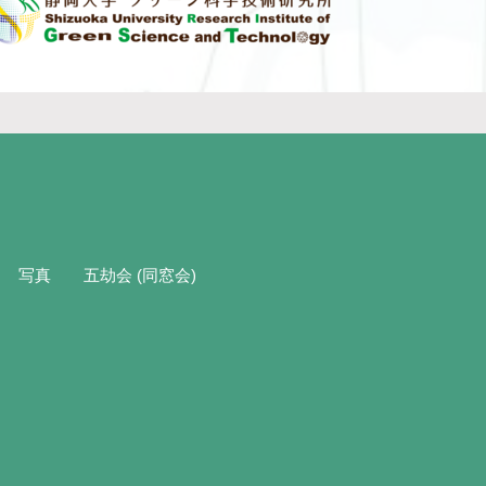
写真
五劫会 (同窓会)