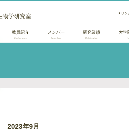
リン
生物学研究室
教員紹介
メンバー
研究業績
大学
Professors
Member
Publication
J
学術論文
総説 (日本語)
口頭・ポスター発
表
2023年9月