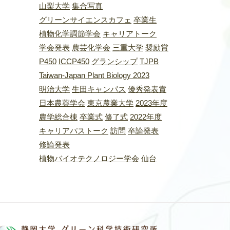
山梨大学
集合写真
グリーンサイエンスカフェ
卒業生
植物化学調節学会
キャリアトーク
学会発表
農芸化学会
三重大学
奨励賞
P450
ICCP450
グランシップ
TJPB
Taiwan-Japan Plant Biology 2023
明治大学
生田キャンパス
優秀発表賞
日本農薬学会
東京農業大学
2023年度
農学総合棟
卒業式
修了式
2022年度
キャリアパストーク
訪問
卒論発表
修論発表
植物バイオテクノロジー学会
仙台