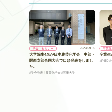
2023.09.30
学会・セミナー
卒業生
大学院生4名が日本農芸化学会 中部・
卒業生
関西支部合同大会で口頭発表をしまし
#P450
た。
#学会発表 #農芸化学会 #三重大学