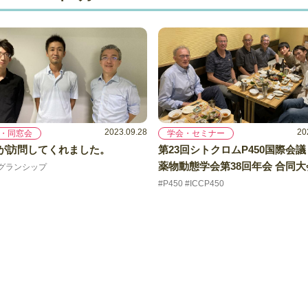
2023.09.28
20
・同窓会
学会・セミナー
が訪問してくれました。
第23回シトクロムP450国際会
薬物動態学会第38回年会 合同大
 #グランシップ
#P450 #ICCP450