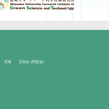
写真
五劫会 (同窓会)