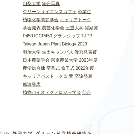
山梨大学
集合写真
グリーンサイエンスカフェ
卒業生
植物化学調節学会
キャリアトーク
学会発表
農芸化学会
三重大学
奨励賞
P450
ICCP450
グランシップ
TJPB
Taiwan-Japan Plant Biology 2023
明治大学
生田キャンパス
優秀発表賞
日本農薬学会
東京農業大学
2023年度
農学総合棟
卒業式
修了式
2022年度
キャリアパストーク
訪問
卒論発表
修論発表
植物バイオテクノロジー学会
仙台