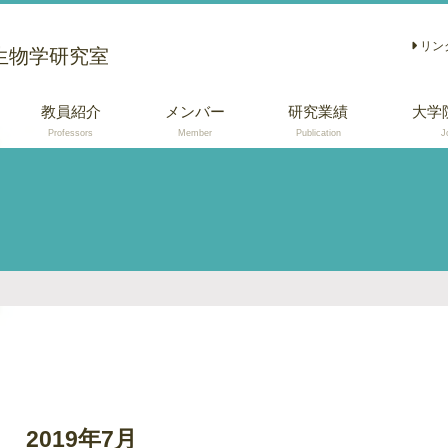
リン
生物学研究室
教員紹介
メンバー
研究業績
大学
Professors
Member
Publication
J
学術論文
総説 (日本語)
口頭・ポスター発
表
2019年7月