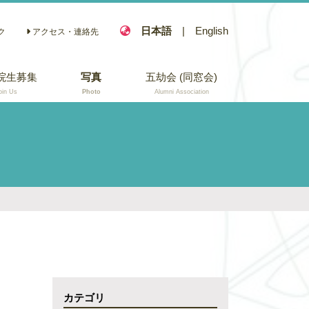
日本語
|
English
ク
アクセス・連絡先
院生募集
写真
五劫会 (同窓会)
oin Us
Photo
Alumni Association
カテゴリ