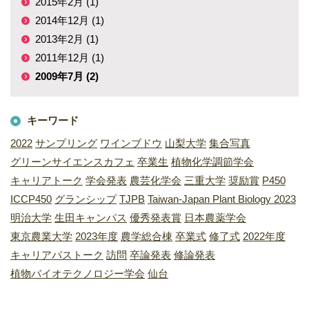
2015年2月 (1)
2014年12月 (1)
2013年2月 (1)
2011年12月 (1)
2009年7月 (2)
キーワード
2022
サンプリング
ワインブドウ
山梨大学
集合写真
グリーンサイエンスカフェ
卒業生
植物化学調節学会
キャリアトーク
学会発表
農芸化学会
三重大学
奨励賞
P450
ICCP450
グランシップ
TJPB
Taiwan-Japan Plant Biology 2023
明治大学
生田キャンパス
優秀発表賞
日本農薬学会
東京農業大学
2023年度
農学総合棟
卒業式
修了式
2022年度
キャリアパストーク
訪問
卒論発表
修論発表
植物バイオテクノロジー学会
仙台